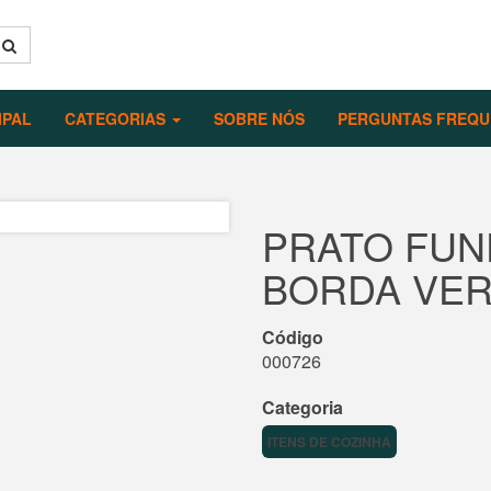
IPAL
CATEGORIAS
SOBRE NÓS
PERGUNTAS FREQU
PRATO FU
BORDA VE
Código
000726
Categoria
ITENS DE COZINHA