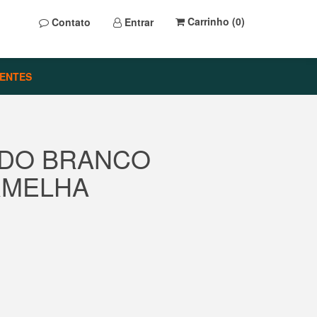
Carrinho (
0
)
Contato
Entrar
ENTES
NDO BRANCO
RMELHA