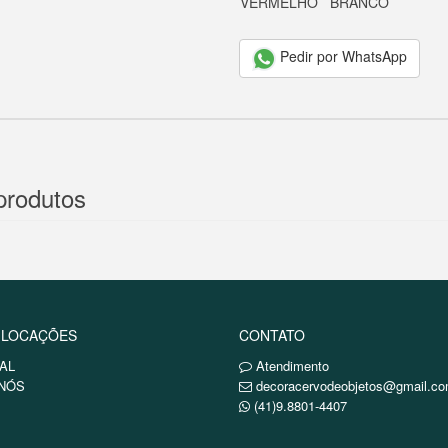
VERMELHO
BRANCO
Pedir por WhatsApp
produtos
 LOCAÇÕES
CONTATO
AL
Atendimento
NÓS
decoracervodeobjetos@gmail.c
(41)9.8801-4407