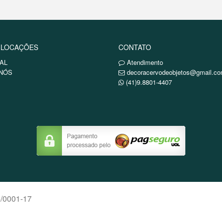
 LOCAÇÕES
CONTATO
AL
Atendimento
NÓS
decoracervodeobjetos@gmail.c
(41)9.8801-4407
5/0001-17