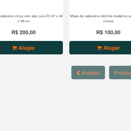
abeceira cinza com pés Luís XV 67 x 43
Mesa de cabeceira retrô de madeira c
x 38 cm
cinzas
R$ 200,00
R$ 100,00
Alugar
Alugar
Anterior
Próxi