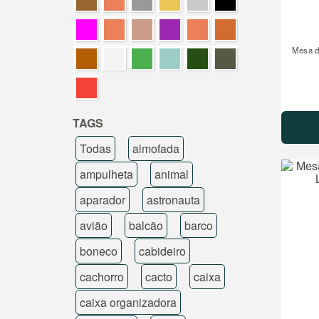
Mesa d
TAGS
Todas
almofada
ampulheta
animal
aparador
astronauta
avião
balcão
barco
boneco
cabideiro
cachorro
cacto
caixa
caixa organizadora