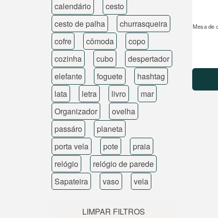
calendário
cesto
cesto de palha
churrasqueira
Mesa de c
cofre
cômoda
copo
cozinha
cubo
despertador
elefante
foguete
hashtag
lata
letra
livro
mar
Organizador
ovelha
passáro
planeta
porta vela
pote
praia
relógio
relógio de parede
Sapateira
vaso
vela
LIMPAR FILTROS