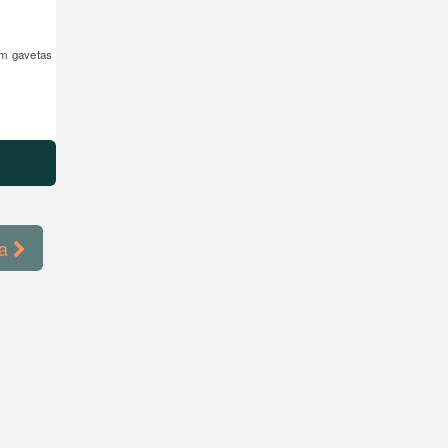
om gavetas
ma